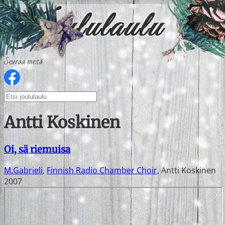
Seuraa meitä
Antti Koskinen
Oi, sä riemuisa
M.Gabrieli
,
Finnish Radio Chamber Choir
,
Antti Koskinen
2007