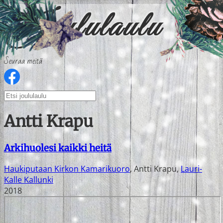
Seuraa meitä
Antti Krapu
Arkihuolesi kaikki heitä
Haukiputaan Kirkon Kamarikuoro
,
Antti Krapu
,
Lauri-
Kalle Kallunki
2018