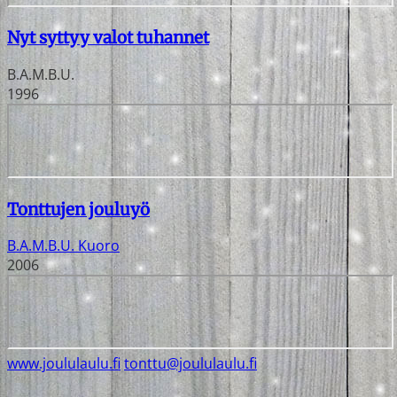
Nyt syttyy valot tuhannet
B.A.M.B.U.
1996
Tonttujen jouluyö
B.A.M.B.U. Kuoro
2006
www.joululaulu.fi
tonttu@joululaulu.fi