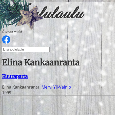
Seuraa meitä
Elina Kankaanranta
Kuuraparta
Elina Kankaanranta
,
Mervi Yli-Vainio
1999