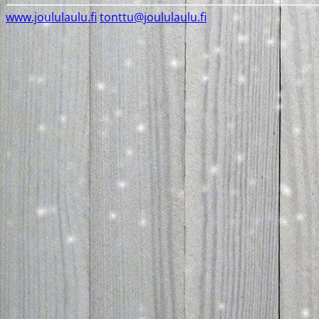
www.joululaulu.fi
tonttu@joululaulu.fi