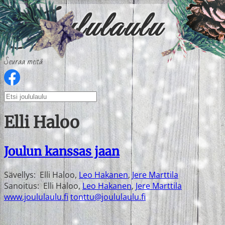
Seuraa meitä
Elli Haloo
Joulun kanssas jaan
Sävellys:
Elli Haloo
,
Leo Hakanen
,
Jere Marttila
Sanoitus:
Elli Haloo
,
Leo Hakanen
,
Jere Marttila
www.joululaulu.fi
tonttu@joululaulu.fi