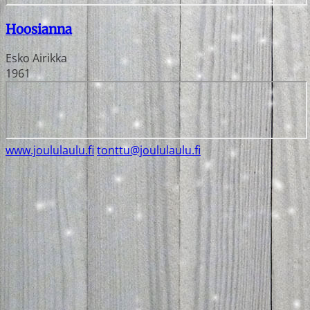
Hoosianna
Esko Airikka
1961
www.joululaulu.fi
tonttu@joululaulu.fi