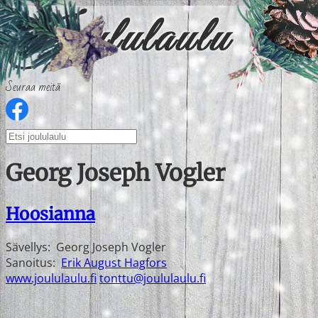
Seuraa meitä
Georg Joseph Vogler
Hoosianna
Sävellys:
Georg Joseph Vogler
Sanoitus:
Erik August Hagfors
www.joululaulu.fi
tonttu@joululaulu.fi