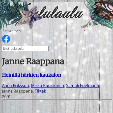
Seuraa meitä
Janne Raappana
Heinillä härkien kaukalon
Anna Eriksson
,
Mikko Kuustonen
,
Samuli Edelmann
,
Janne Raappana
,
Tiktak
2001