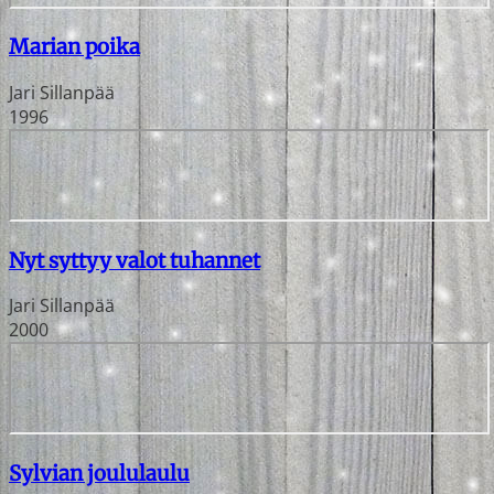
Marian poika
Jari Sillanpää
1996
Nyt syttyy valot tuhannet
Jari Sillanpää
2000
Sylvian joululaulu