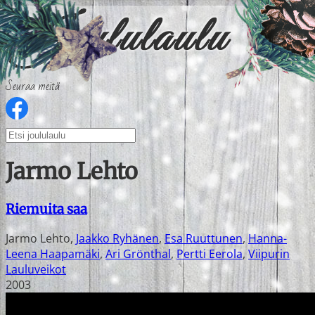
Seuraa meitä
Jarmo Lehto
Riemuita saa
Jarmo Lehto
,
Jaakko Ryhänen
,
Esa Ruuttunen
,
Hanna-
Leena Haapamäki
,
Ari Grönthal
,
Pertti Eerola
,
Viipurin
Lauluveikot
2003