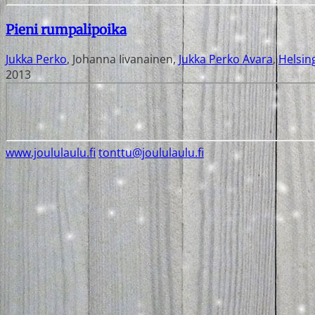
Pieni rumpalipoika
Jukka Perko
,
Johanna Iivanainen
,
Jukka Perko Avara
,
Helsin
2013
www.joululaulu.fi
tonttu@joululaulu.fi