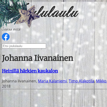
Seuraa meitä
Johanna Iivanainen
Heinillä härkien kaukalon
Johanna Iivanainen
,
Maria Kalaniemi
,
Timo Alakotila
,
Mikko
2018