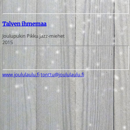
Talven ihmemaa
Joulupukin Pikku Jazz-miehet
2015
www.joululaulu.fi
tonttu@joululaulu.fi