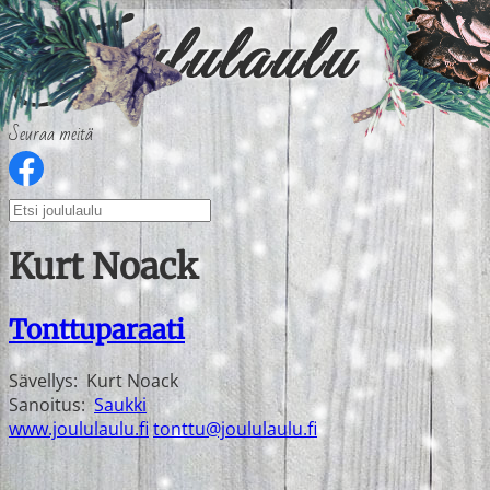
Seuraa meitä
Kurt Noack
Tonttuparaati
Sävellys:
Kurt Noack
Sanoitus:
Saukki
www.joululaulu.fi
tonttu@joululaulu.fi