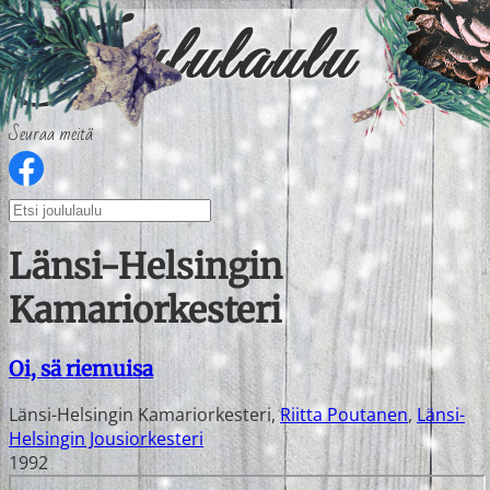
Seuraa meitä
Länsi-Helsingin
Kamariorkesteri
Oi, sä riemuisa
Länsi-Helsingin Kamariorkesteri
,
Riitta Poutanen
,
Länsi-
Helsingin Jousiorkesteri
1992