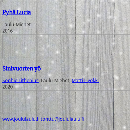
Pyhä Lucia
Laulu-Miehet
2016
Sinivuorten yö
Sophie Lithenius
,
Laulu-Miehet
,
Matti Hyökki
2020
www.joululaulu.fi
tonttu@joululaulu.fi