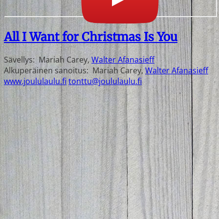
All I Want for Christmas Is You
Sävellys:
Mariah Carey
,
Walter Afanasieff
Alkuperäinen sanoitus:
Mariah Carey
,
Walter Afanasieff
www.joululaulu.fi
tonttu@joululaulu.fi