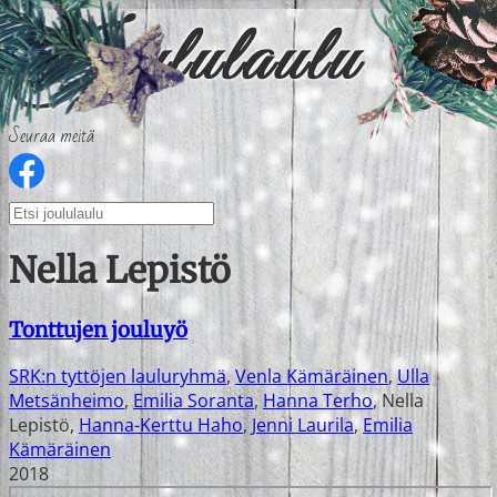
Seuraa meitä
Nella Lepistö
Tonttujen jouluyö
SRK:n tyttöjen lauluryhmä
,
Venla Kämäräinen
,
Ulla
Metsänheimo
,
Emilia Soranta
,
Hanna Terho
,
Nella
Lepistö
,
Hanna-Kerttu Haho
,
Jenni Laurila
,
Emilia
Kämäräinen
2018