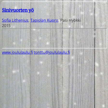
Sinivuorten yö
Sofia Lithenius
,
Tapiolan Kuoro
,
Pasi Hyökki
2015
www.joululaulu.fi
tonttu@joululaulu.fi