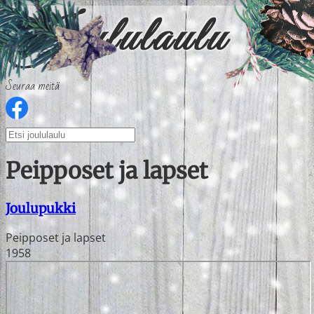
Seuraa meitä
Peipposet ja lapset
Joulupukki
Peipposet ja lapset
1958