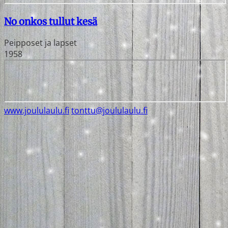
No onkos tullut kesä
Peipposet ja lapset
1958
www.joululaulu.fi
tonttu@joululaulu.fi