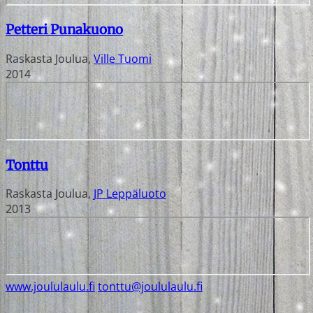
Petteri Punakuono
Raskasta Joulua
,
Ville Tuomi
2014
Tonttu
Raskasta Joulua
,
JP Leppäluoto
2013
www.joululaulu.fi
tonttu@joululaulu.fi