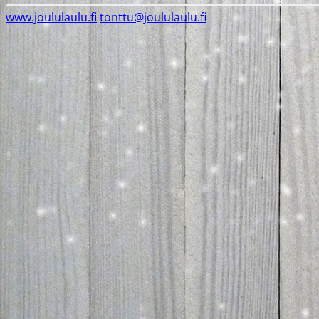
www.joululaulu.fi
tonttu@joululaulu.fi