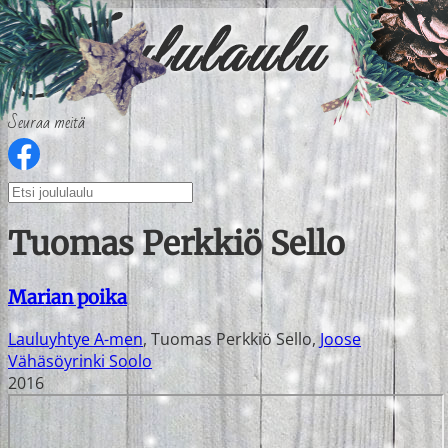
Seuraa meitä
Tuomas Perkkiö Sello
Marian poika
Lauluyhtye A-men
,
Tuomas Perkkiö Sello
,
Joose
Vähäsöyrinki Soolo
2016