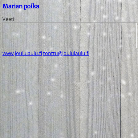
Marian poika
Veeti
www.joululaulu.fi
tonttu@joululaulu.fi