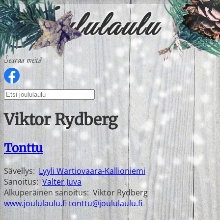
Seuraa meitä
Viktor Rydberg
Tonttu
Sävellys:
Lyyli Wartiovaara-Kallioniemi
Sanoitus:
Valter Juva
Alkuperäinen sanoitus:
Viktor Rydberg
www.joululaulu.fi
tonttu@joululaulu.fi