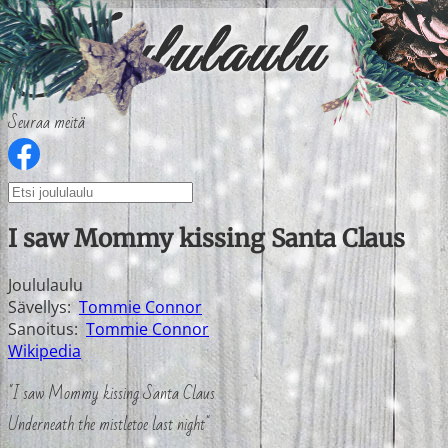
Seuraa meitä
I saw Mommy kissing Santa Claus
Joululaulu
Sävellys:
Tommie Connor
Sanoitus:
Tommie Connor
Wikipedia
"I saw Mommy kissing Santa Claus
Underneath the mistletoe last night"