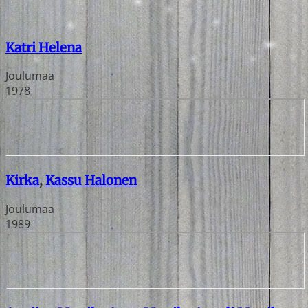
Katri Helena
Joulumaa
1978
Kirka
,
Kassu Halonen
Joulumaa
1989