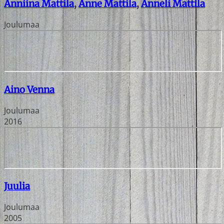
Anniina Mattila
,
Anne Mattila
,
Anneli Mattila
Joulumaa
Aino Venna
Joulumaa
2016
Juulia
Joulumaa
2005