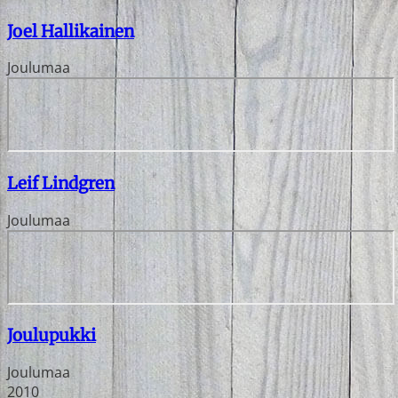
Joel Hallikainen
Joulumaa
Leif Lindgren
Joulumaa
Joulupukki
Joulumaa
2010