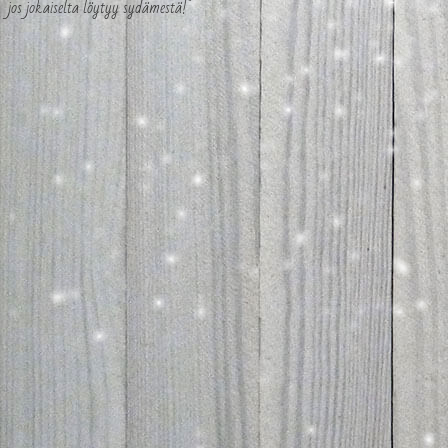
jos jokaiselta löytyy sydämestä!"