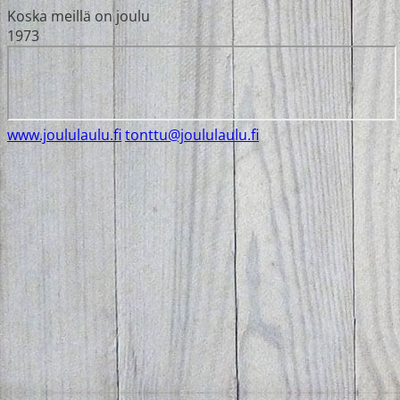
Koska meillä on joulu
1973
www.joululaulu.fi
tonttu@joululaulu.fi