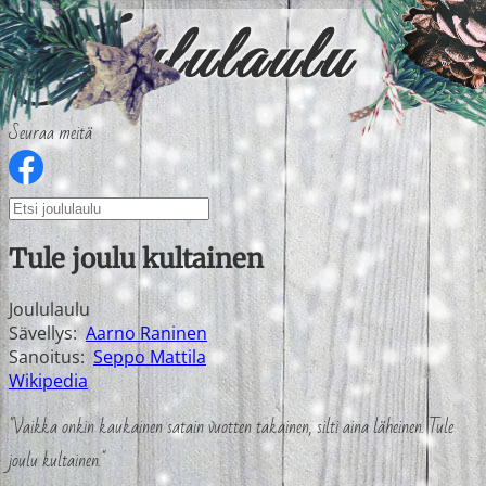
Seuraa meitä
Tule joulu kultainen
Joululaulu
Sävellys:
Aarno Raninen
Sanoitus:
Seppo Mattila
Wikipedia
"Vaikka onkin kaukainen satain vuotten takainen, silti aina läheinen. Tule
joulu kultainen."