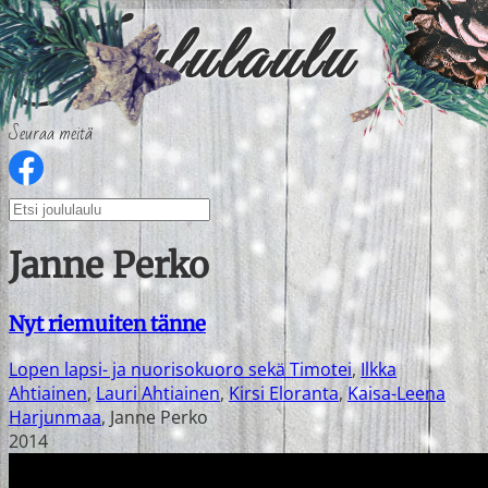
Seuraa meitä
Janne Perko
Nyt riemuiten tänne
Lopen lapsi- ja nuorisokuoro sekä Timotei
,
Ilkka
Ahtiainen
,
Lauri Ahtiainen
,
Kirsi Eloranta
,
Kaisa-Leena
Harjunmaa
,
Janne Perko
2014