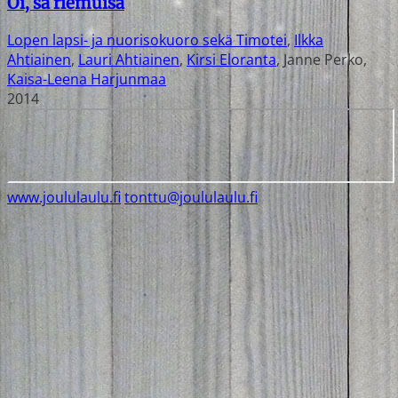
Oi, sä riemuisa
Lopen lapsi- ja nuorisokuoro sekä Timotei
,
Ilkka
Ahtiainen
,
Lauri Ahtiainen
,
Kirsi Eloranta
,
Janne Perko
,
Kaisa-Leena Harjunmaa
2014
www.joululaulu.fi
tonttu@joululaulu.fi