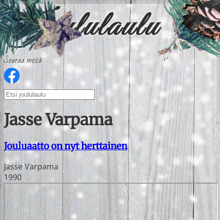
Seuraa meitä
Jasse Varpama
Jouluaatto on nyt herttainen
Jasse Varpama
1990