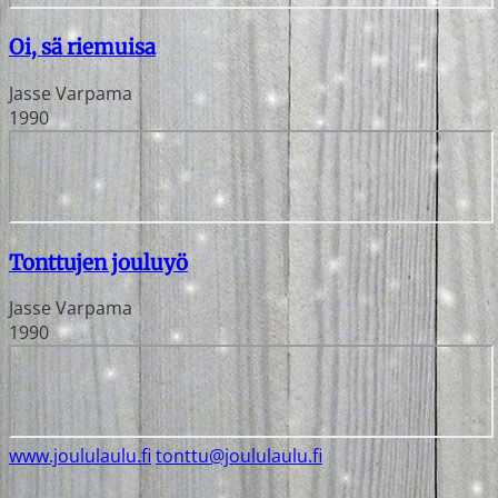
Oi, sä riemuisa
Jasse Varpama
1990
Tonttujen jouluyö
Jasse Varpama
1990
www.joululaulu.fi
tonttu@joululaulu.fi