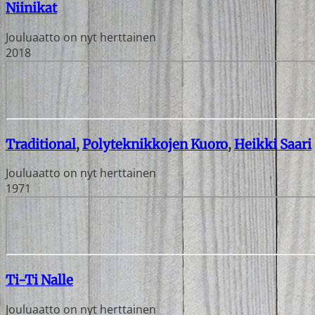
Niinikat
Jouluaatto on nyt herttainen
2018
Traditional
,
Polyteknikkojen Kuoro
,
Heikki Saari
Jouluaatto on nyt herttainen
1971
Ti-Ti Nalle
Jouluaatto on nyt herttainen