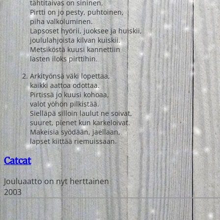
tähtitaivas on sininen.
Pirtti on jo pesty, puhtoinen,
piha valkoluminen.
Lapsoset hyörii, juoksee ja huiskii,
joululahjoista kilvan kuiskii.
Metsiköstä kuusi kannettiin
lasten iloks pirttihin.
Arkityönsä väki lopettaa,
kaikki aattoa odottaa.
Pirtissä jo kuusi kohoaa,
valot yöhön pilkistää.
Sielläpä silloin laulut ne soivat,
suuret, pienet kun karkeloivat.
Makeisia syödään, jaellaan,
lapset kiittää riemuissaan.
Catcat
Jouluaatto on nyt herttainen
2003