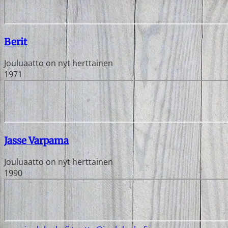
Berit
Jouluaatto on nyt herttainen
1971
Jasse Varpama
Jouluaatto on nyt herttainen
1990