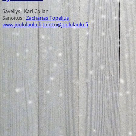
Sävellys:
Karl Collan
Sanoitus:
Zacharias Topelius
www.joululaulu.fi
tonttu@joululaulu.fi