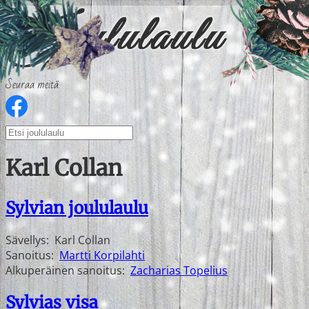
Seuraa meitä
Karl Collan
Sylvian joululaulu
Sävellys:
Karl Collan
Sanoitus:
Martti Korpilahti
Alkuperäinen sanoitus:
Zacharias Topelius
Sylvias visa