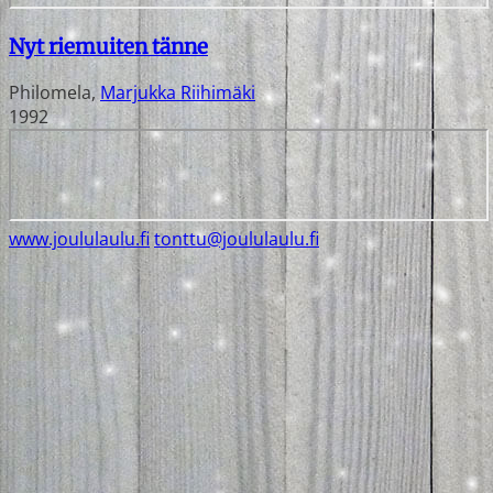
Nyt riemuiten tänne
Philomela
,
Marjukka Riihimäki
1992
www.joululaulu.fi
tonttu@joululaulu.fi