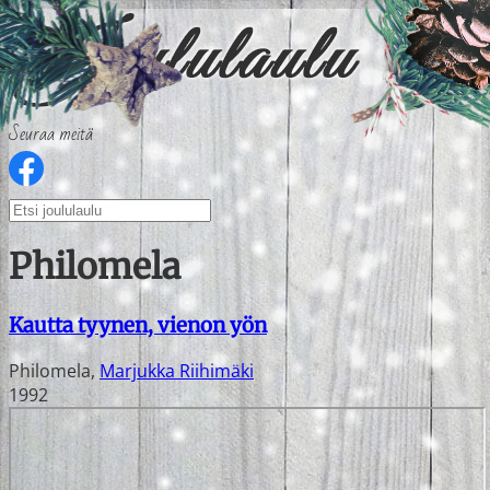
Seuraa meitä
Philomela
Kautta tyynen, vienon yön
Philomela
,
Marjukka Riihimäki
1992