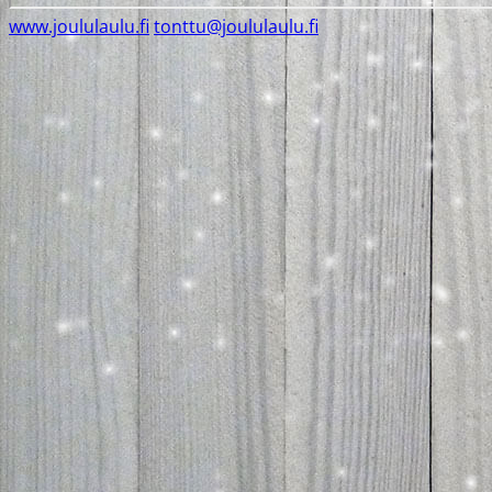
www.joululaulu.fi
tonttu@joululaulu.fi