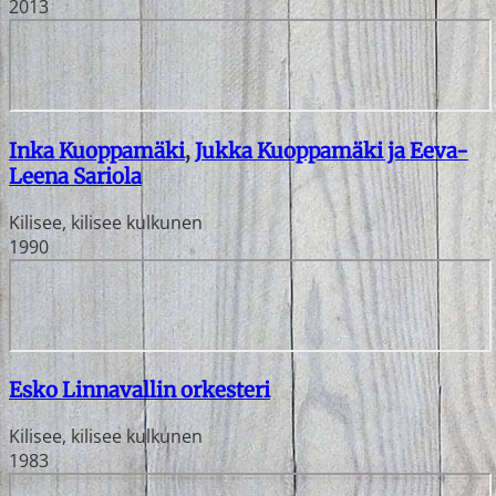
2013
Inka Kuoppamäki
,
Jukka Kuoppamäki ja Eeva-
Leena Sariola
Kilisee, kilisee kulkunen
1990
Esko Linnavallin orkesteri
Kilisee, kilisee kulkunen
1983