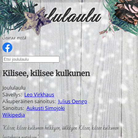
Seuraa meitä
Kilisee, kilisee kulkunen
Joululaulu
Sävellys:
Leo Virkhaus
Alkuperäinen sanoitus:
Julius Oengo
Sanoitus:
Aukusti Simojoki
Wikipedia
"Kilisee, kilisee kulkunen helkkyen, välkkyen. Kilisee, kilisee kulkunen
loistehessa nietoksen."