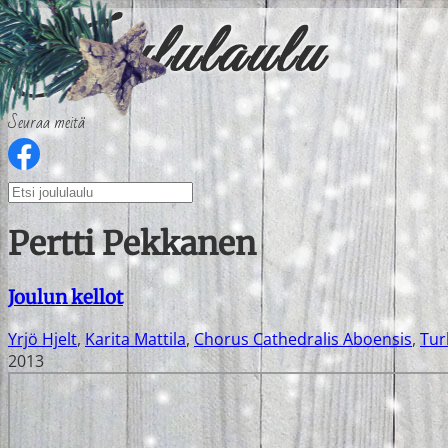
Seuraa meitä
Pertti Pekkanen
Joulun kellot
Yrjö Hjelt
,
Karita Mattila
,
Chorus Cathedralis Aboensis
,
Tur
2013