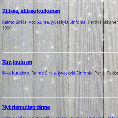
Kilisee, kilisee kulkunen
Raimo Sirkiä
,
Vox Aurea
,
Jyväskylä Sinfonia
,
Pertti Pekkane
1996
Kun joulu on
Ilkka Kuusisto
,
Raimo Sirkiä
,
Jyväskylä Sinfonia
,
Pertti Pekk
Nyt riemuiten tänne