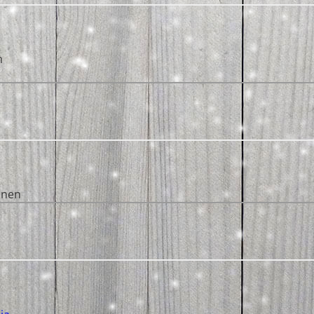
n
anen