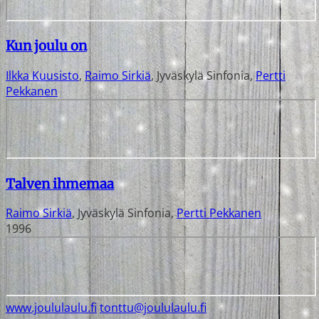
Kun joulu on
Ilkka Kuusisto
,
Raimo Sirkiä
,
Jyväskylä Sinfonia
,
Pertti
Pekkanen
Talven ihmemaa
Raimo Sirkiä
,
Jyväskylä Sinfonia
,
Pertti Pekkanen
1996
www.joululaulu.fi
tonttu@joululaulu.fi